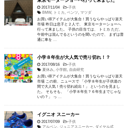
東京モーターショーへ行って来ました
2017/11/04
-
子供
BMW
,
トミカ
,
ベンツ
,
マツダ
お買い得アイテムが大集合！買うならやっぱり楽天
市場 昨日は息子と２人で、 東京モーターショーへ
行って来ました。 子供の目当ては、 トミカ ただ、
午前中は混んでるというのを聞いたので、 まずは普
通に車を …
小学８年生が大人気で売り切れ！？
2017/08/16
-
子供
夏休み
,
小学館
,
自由研究
お買い得アイテムが大集合！買うならやっぱり楽天
市場 この前、ニュースで 「小学８年生が子供達の
間で大人気！売り切れ続出！」 というのを見まし
た。 そもそも、 「小学８年生？６年生までじゃな
いの？」 っ …
イグニオ スニーカー
2017/07/09
-
子供
アルペン
,
ジュニアスニーカー
,
ダイヤル式