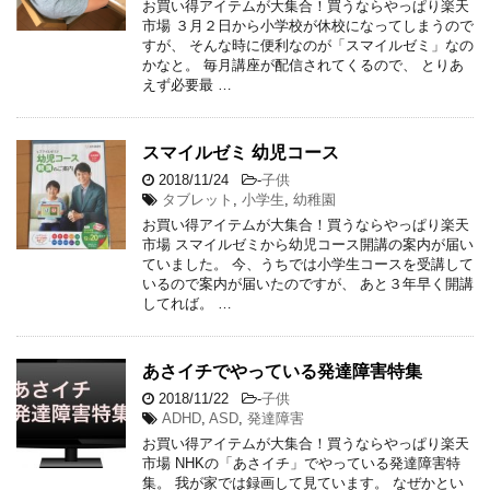
お買い得アイテムが大集合！買うならやっぱり楽天
市場 ３月２日から小学校が休校になってしまうので
すが、 そんな時に便利なのが「スマイルゼミ」なの
かなと。 毎月講座が配信されてくるので、 とりあ
えず必要最 …
スマイルゼミ 幼児コース
2018/11/24
-
子供
タブレット
,
小学生
,
幼稚園
お買い得アイテムが大集合！買うならやっぱり楽天
市場 スマイルゼミから幼児コース開講の案内が届い
ていました。 今、うちでは小学生コースを受講して
いるので案内が届いたのですが、 あと３年早く開講
してれば。 …
あさイチでやっている発達障害特集
2018/11/22
-
子供
ADHD
,
ASD
,
発達障害
お買い得アイテムが大集合！買うならやっぱり楽天
市場 NHKの「あさイチ」でやっている発達障害特
集。 我が家では録画して見ています。 なぜかとい