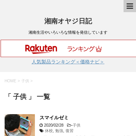
湘南オヤジ日記
湘南生活やいろいろな情報を発信しています
人気製品ランキング＜価格ナビ＞
HOME
>
子供
>
「 子供 」 一覧
スマイルゼミ
2020/02/28
-
子供
休校
,
勉強
,
復習