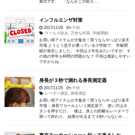
業式です。 「なんかこの前入 …
インフルエンザ対策
2017/11/28
-
子供
ウィルス除去
,
万全な対策
,
学級閉鎖
お買い得アイテムが大集合！買うならやっぱり楽天
市場 とうとう息子が通っている小学校で、 学級閉
鎖が発生しました。 今回は２年生みたいですが、そ
の他の学年も時間の問題かな？ 子供は感染しやすい
ですからね …
身長が３秒で測れる身長測定器
2017/11/25
-
子供
レーダー測定
,
身長測定
お買い得アイテムが大集合！買うならやっぱり楽天
市場 ↑ 身長ワカールという測定器で、 使い方はボ
タンを押すだけ。 後は、床との距離をレーダーで
測って終わり。 結果が出るまで３秒いらないか …