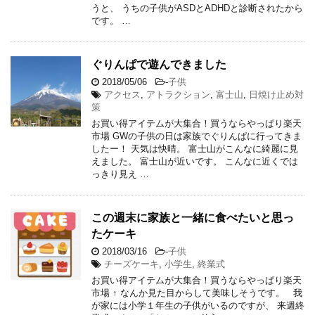
うと、 うちの子供がASDとADHDと診断されたから
です。 …
ぐりんぱで遊んできました
2018/05/06
-
子供
アクセス
,
アトラクション
,
富士山
,
日焼け止め対
策
お買い得アイテムが大集合！買うならやっぱり楽天
市場 GWの子供の日は家族でぐりんぱに行ってきま
したー！ 天気は快晴。 富士山がこんなに綺麗に見
えました。 富士山が近いです。 こんなに近くでは
っきり見え …
この週末に家族と一緒に食べたいと思っ
たケーキ
2018/03/16
-
子供
チーズケーキ
,
小学生
,
終業式
お買い得アイテムが大集合！買うならやっぱり楽天
市場 ↑ なんか見た目からして美味しそうです。 我
が家には小学１年生の子供がいるのですが、 来週終