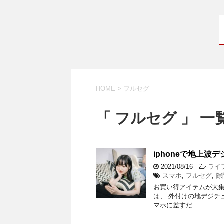
HOME
>
フルセグ
「 フルセグ 」 一
iphoneで地上
2021/08/16
-
ライ
スマホ
,
フルセグ
,
隙
お買い得アイテムが大集
は、 外付けの地デジチュー
マホに差すだ …