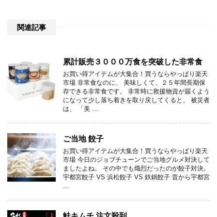
関連記事
累計販売３０００万食を突破した非常食
お買い得アイテムが大集合！買うならやっぱり楽天
市場 非常食なのに、 美味しくて、２５年間長期保
存できる非常食です。 非常時に救援物資が届くよう
になって少し落ち着きを取り戻してくると、 被災者
は、 「美 …
ご当地 餃子
お買い得アイテムが大集合！買うならやっぱり楽天
市場 今日のジョブチューンでご当地グルメ対決して
ましたよね。 その中でも熾烈だったのが餃子対決。
宇都宮餃子 VS 浜松餃子 VS 鉄鍋餃子 昔から宇都宮
…
鮭キムチ 注文殺到