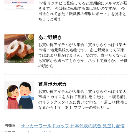
市場 リクナビに登録してると定期的にメルマガが届
きます。 今は特に転職する気は無いのですが、 今
日送られてきた「転職後の年収レポート」を見ると
ちょっと考え …
あご野焼き
お買い得アイテムが大集合！買うならやっぱり楽天
市場 ↑ 地元島根の名物です。 あご野焼きって関東
ではあまり見かけません。 なので、食べたくなった
ら実家から送ってもらうか、ネットで買うか。 子供
の頃から …
首肩ポカポカ
お買い得アイテムが大集合！買うならやっぱり楽天
市場 ↑ カイロを入れて首肩に巻くだけ。 ↑ 寝る前に
のリラックスタイムに良いですね。 ↑ 肩こり解消に
なるかも！？ あ！ マフラーの替わり …
PREV
サッカーワールドカップ 日本代表の試合 見逃し配信