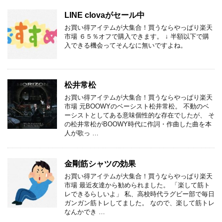
LINE clovaがセール中
お買い得アイテムが大集合！買うならやっぱり楽天
市場 ６５％オフで購入できます。 ↓ 半額以下で購
入できる機会ってそんなに無いですよね。
松井常松
お買い得アイテムが大集合！買うならやっぱり楽天
市場 元BOOWYのベーシスト松井常松。 不動のベ
ーシストとしてある意味個性的な存在でしたが、 そ
の松井常松がBOOWY時代に作詞・作曲した曲を本
人が歌っ …
金剛筋シャツの効果
お買い得アイテムが大集合！買うならやっぱり楽天
市場 最近友達から勧められました。 「楽して筋ト
レできるらしいよ」 私、高校時代ラグビー部で毎日
ガンガン筋トレしてました。 なので、楽して筋トレ
なんかでき …