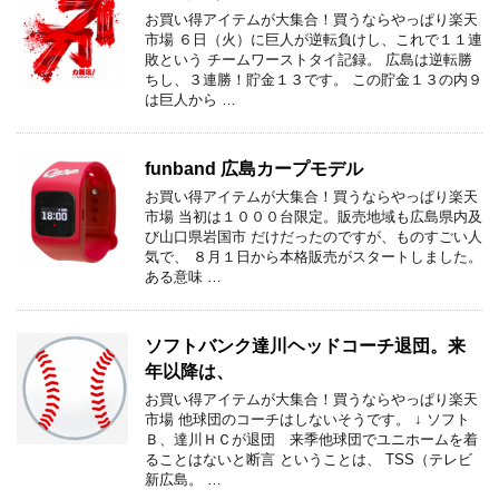
お買い得アイテムが大集合！買うならやっぱり楽天
市場 ６日（火）に巨人が逆転負けし、これで１１連
敗という チームワーストタイ記録。 広島は逆転勝
ちし、３連勝！貯金１３です。 この貯金１３の内９
は巨人から …
funband 広島カープモデル
お買い得アイテムが大集合！買うならやっぱり楽天
市場 当初は１０００台限定。販売地域も広島県内及
び山口県岩国市 だけだったのですが、ものすごい人
気で、 ８月１日から本格販売がスタートしました。
ある意味 …
ソフトバンク達川ヘッドコーチ退団。来
年以降は、
お買い得アイテムが大集合！買うならやっぱり楽天
市場 他球団のコーチはしないそうです。 ↓ ソフト
Ｂ、達川ＨＣが退団 来季他球団でユニホームを着
ることはないと断言 ということは、 TSS（テレビ
新広島。 …