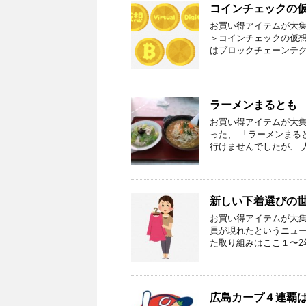
コインチェックの
お買い得アイテムが大集
＞コインチェックの仮想
はブロックチェーンテク
ラーメンまるとも
お買い得アイテムが大集
った、 「ラーメンまる
行けませんでしたが、 
新しい下着選びの
お買い得アイテムが大集
員が現れたというニュー
た取り組みはここ１〜2
広島カープ４連覇