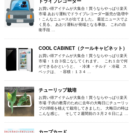
ドライブレコーダー
お買い得アイテムが大集合！買うならやっぱり楽天
市場 あおり運転でドライブレコーダー販売が急増中
↑ こんなニュースが出てました。 最近ニュースでよ
く見る、 あおり運転が発端となる事故。 これの自
衛手段 …
COOL CABINET（クールキャビネット）
お買い得アイテムが大集合！買うならやっぱり楽天
市場 ↑ １台３役こなしてくれます。 これ１台で何
ができるかというと、 ・冷凍 ・チルド ・冷蔵 ス
ペックは、 ・容積：１３４ …
チューリップ栽培
お買い得アイテムが大集合！買うならやっぱり楽天
市場 子供の教育のために去年の大晦日にチューリッ
プの球根を植えて栽培してきました。 大晦日の時は
こんな感じ。 そして２週間前の３月２６日によ …
カープカード