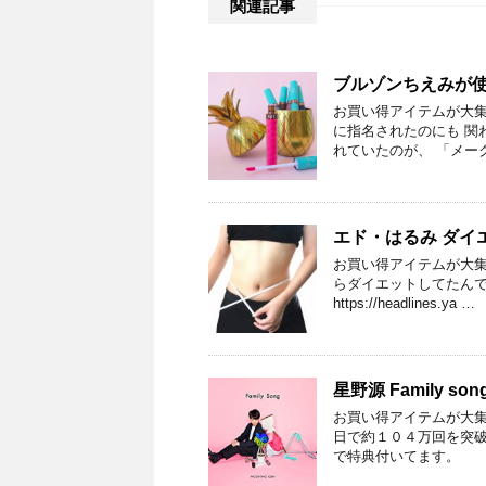
関連記事
ブルゾンちえみが
お買い得アイテムが大集
に指名されたのにも 関
れていたのが、 「メー
エド・はるみ ダイ
お買い得アイテムが大集
らダイエットしてたんです
https://headlines.ya …
星野源 Family son
お買い得アイテムが大集
日で約１０４万回を突破し
で特典付いてます。