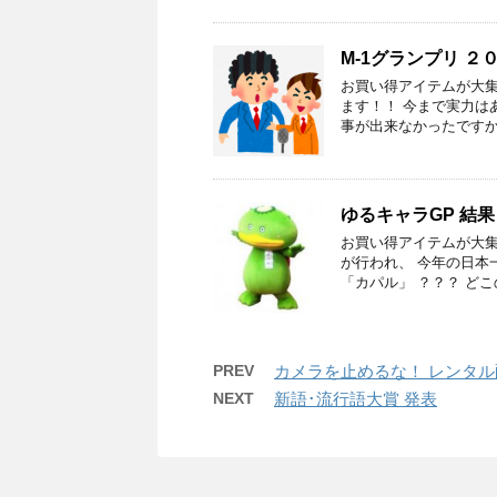
M-1グランプリ ２
お買い得アイテムが大集
ます！！ 今まで実力は
事が出来なかったですから
ゆるキャラGP 結果
お買い得アイテムが大集
が行われ、 今年の日本
「カパル」 ？？？ どこ
PREV
カメラを止めるな！ レンタ
NEXT
新語･流行語大賞 発表