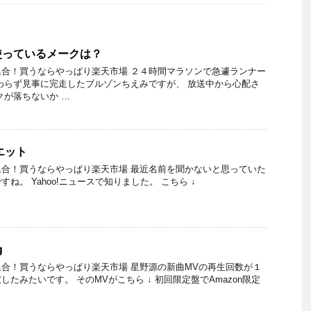
使っているメークは？
合！買うならやっぱり楽天市場 ２４時間マラソンで急遽ランナー
わらず見事に完走したブルゾンちえみですが、 放送中から心配さ
クが落ちないか …
エット
合！買うならやっぱり楽天市場 最近名前を聞かないと思っていた
ね。 Yahoo!ニュースで知りました。 こちら ↓
g
合！買うならやっぱり楽天市場 星野源の新曲MVの再生回数が１
たみたいです。 そのMVがこちら ↓ 初回限定盤でAmazon限定