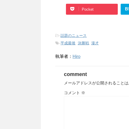
B
Pocket
-
話題のニュース
-
平成最後
,
決勝戦
,
漫才
執筆者：
Hiro
comment
メールアドレスが公開されることは
コメント
※