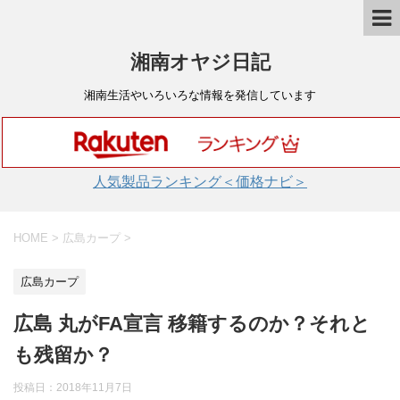
湘南オヤジ日記
湘南生活やいろいろな情報を発信しています
人気製品ランキング＜価格ナビ＞
HOME
>
広島カープ
>
広島カープ
広島 丸がFA宣言 移籍するのか？それと
も残留か？
投稿日：
2018年11月7日