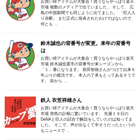
お買い得アイテムが大集合！買うならやっぱり楽天
市場 複数のメディアで出ていました。 そして、 広
島の中国新聞でも同じように出てました。 「巨人入
り決断」 まだ正式に発表されたわけではないので、
何とも …
鈴木誠也の背番号が変更。来年の背番号
は
お買い得アイテムが大集合！買うならやっぱり楽天
市場 鈴木誠也選手の背番号が来シーズンから、
「１」番になります。 前田智徳さんがつけて以来６
年ぶりの復活です。 本人の了承もとってあるそうで
す。 前から …
鉄人 衣笠祥雄さん
お買い得アイテムが大集合！買うならやっぱり楽天
市場 突然の訃報に驚いています。 先週１９日の
DeNAと巨人の試合で解説をしていたのは知ってま
した。 そこで、声が出なくて辛そうだったというの
もニュースで …