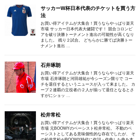
サッカーW杯日本代表のチケットを買う方
法
お買い得アイテムが大集合！買うならやっぱり楽天
市場 サッカー日本代表大健闘です！ 競合コロンビ
アを破り決勝トーナメント進出の可能性が高くなり
ました。 残り２試合。 どちらかに勝てば決勝トー
ナメント進出 …
石井琢朗
お買い得アイテムが大集合！買うならやっぱり楽天
市場 石井琢朗と河田雄祐が今シーズン限りで コー
チを退任するというニュースが入って来ました。 カ
ープ２連覇の立役者の２人が揃って退任となるとさ
すがにショッ …
松井常松
お買い得アイテムが大集合！買うならやっぱり楽天
市場 元BOOWYのベーシスト松井常松。 不動のベ
ーシストとしてある意味個性的な存在でしたが、 そ
の松井常松がBOOWY時代に作詞・作曲した曲を本