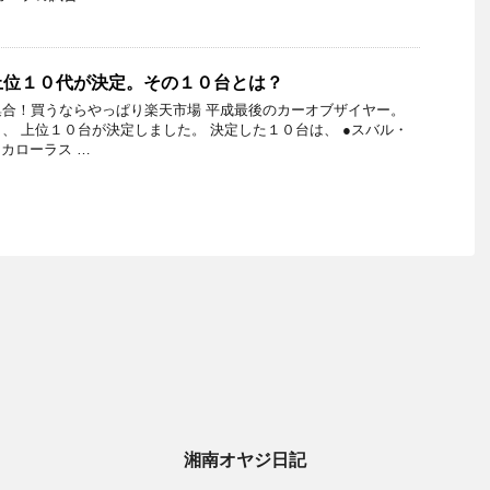
上位１０代が決定。その１０台とは？
合！買うならやっぱり楽天市場 平成最後のカーオブザイヤー。
、 上位１０台が決定しました。 決定した１０台は、 ●スバル・
・カローラス …
湘南オヤジ日記