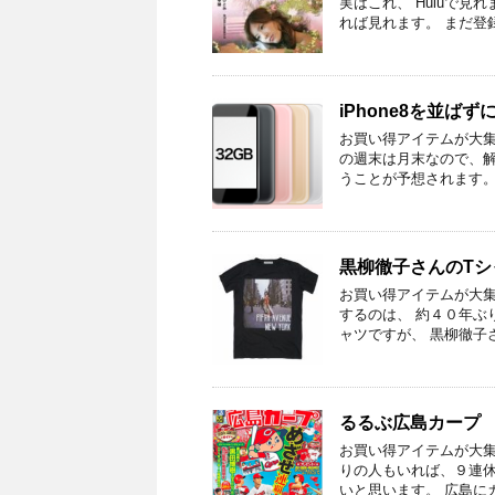
実はこれ、 Huluで見
れば見れます。 まだ登録
iPhone8を並ば
お買い得アイテムが大集合
の週末は月末なので、解
うことが予想されます。
黒柳徹子さんのTシ
お買い得アイテムが大集
するのは、 約４０年ぶ
ャツですが、 黒柳徹子
るるぶ広島カープ
お買い得アイテムが大集
りの人もいれば、９連休
いと思います。 広島に