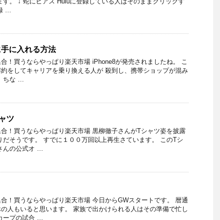
れます。 ↓ 蛇にピアス Huluに登録している人はそのままクリックす
 …
ずに手に入れる方法
！買うならやっぱり楽天市場 iPhone8が発売されましたね。 こ
約をしてキャリアを乗り換える人が 殺到し、携帯ショップが混み
 ちな …
ャツ
合！買うならやっぱり楽天市場 黒柳徹子さんがTシャツ姿を披露
りだそうです。 すでに１００万回以上再生さています。 このTシ
さんの公式オ …
合！買うならやっぱり楽天市場 今日からGWスタートです。 暦通
の人もいると思います。 家族で出かけられる人はその準備で忙し
カープの試合 …