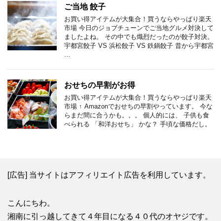
ご当地 餃子
お買い得アイテムが大集合！買うならやっぱり楽天
市場 今日のジョブチューンでご当地グルメ対決して
ましたよね。 その中でも熾烈だったのが餃子対決。
宇都宮餃子 VS 浜松餃子 VS 鉄鍋餃子 昔から宇都宮
…
おせちの早割がお得
お買い得アイテムが大集合！買うならやっぱり楽天
市場 ↑ Amazonでおせちの早割やっています。 今な
らまだ間に合うかも。。。 個人的には、 子供も食
べられる 「和洋おせち」 かな？ 手頃な価格だし。
[広告] 当サイトはアフィリエイト広告を利用しています。
こんにちわ。
湘南に引っ越してきて４年目になる４０代のオヤジです。