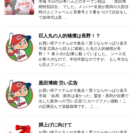
市場 今日の日本ハムとのオープン戦は、 「黒田博
樹特別試合」 でした。メンバー全員が黒田の入団当
時のユニフォームと背番号１５番をつけて試合をし
て始球式は黒 …
巨人丸の人的補償は長野！？
お買い得アイテムが大集合！買うならやっぱり楽天
市場 広島から巨人に移籍した丸の人的補償が長
野！？ 東スポの記事に載っていました。 ソース元
が東スポなので、半信半疑なのですが、 もし本当な
ら巨人ファンに …
黒田博樹 労い広告
お買い得アイテムが大集合！買うならやっぱり楽天
市場 「結局、新井は凄かった」盟友・黒田が自費で
出した新井への”労い広告”にカープファン感動 ↑ こ
の記事読んで涙腺崩壊です。 こ …
胴上げに向けて
お買い得アイテムが大集合！買うならやっぱり楽天