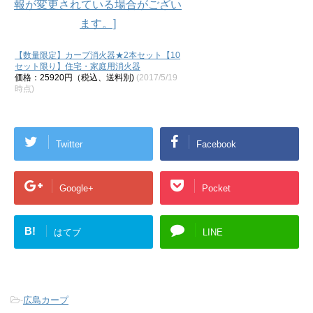
【数量限定】カープ消火器★2本セット【10
セット限り】住宅・家庭用消火器
価格：25920円（税込、送料別)
(2017/5/19
時点)
Twitter
Facebook
Google+
Pocket
B!
はてブ
LINE
-
広島カープ