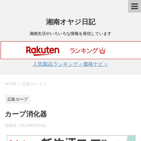
湘南オヤジ日記
湘南生活やいろいろな情報を発信しています
人気製品ランキング＜価格ナビ＞
HOME
>
広島カープ
>
広島カープ
カープ消化器
投稿日：
2017年5月19日