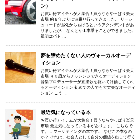
ン）
お買い得アイテムが大集合！買うならやっぱり楽天
市場 約８年ぶりに波乗り行ってきました。 リーシ
ュコードが劣化からもげるというアクシデントがあ
りましたが、 なんとか１本乗ることができました。
最初はパド …
夢を諦めたくない人のヴォーカルオーデ
ィション
お買い得アイテムが大集合！買うならやっぱり楽天
市場 ４０歳からチャレンジできるオーディション
音楽プロデューサーが直接歌を聴いて評価してくれ
るオーディション 初めての人でも大丈夫なオーディ
ション こう …
最近気になっている本
お買い得アイテムが大集合！買うならやっぱり楽天
市場 最近気になっている本があります。 こちらで
す。 ↓ マーケティングの本です。 なぜこの本なの
か？ それは、社会人として自分の価値を出して行く