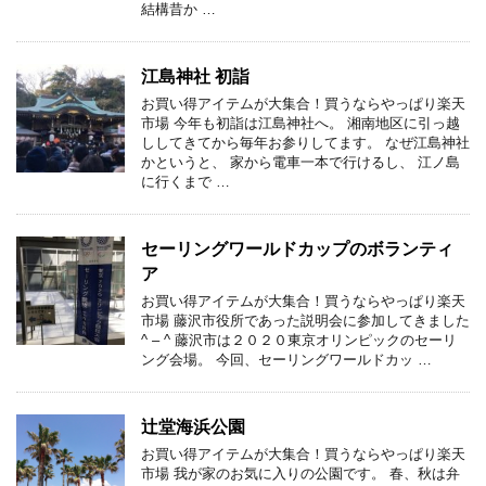
結構昔か …
江島神社 初詣
お買い得アイテムが大集合！買うならやっぱり楽天
市場 今年も初詣は江島神社へ。 湘南地区に引っ越
ししてきてから毎年お参りしてます。 なぜ江島神社
かというと、 家から電車一本で行けるし、 江ノ島
に行くまで …
セーリングワールドカップのボランティ
ア
お買い得アイテムが大集合！買うならやっぱり楽天
市場 藤沢市役所であった説明会に参加してきました
^ – ^ 藤沢市は２０２０東京オリンピックのセーリ
ング会場。 今回、セーリングワールドカッ …
辻堂海浜公園
お買い得アイテムが大集合！買うならやっぱり楽天
市場 我が家のお気に入りの公園です。 春、秋は弁