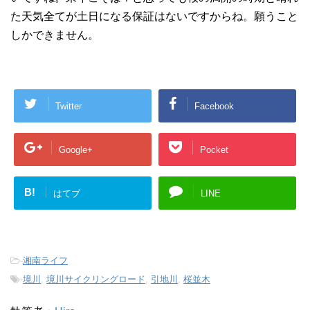
た天気全てが土日になる保証はないですからね。願うこと
しかできません。
Twitter
Facebook
Google+
Pocket
B!
はてブ
LINE
-
湘南ライフ
-
境川
,
境川サイクリングロード
,
引地川
,
桜並木