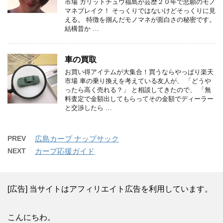
市場 ガリットチュウ福島が芸歴２０年で悲願のモノ
マネブレイク！ そっくりではないけどそっくりに見
える。 特徴を掴んだモノマネが面白さの秘密です。
結構昔か …
車の買取
お買い得アイテムが大集合！買うならやっぱり楽天
市場 車の乗り換えを考えている友人が、 「どうや
ったら高く売れる？」 と相談してきたので、 「無
料査定で金額出してもらってその金額でディーラー
と交渉したら …
PREV
広島カープ ナップサック
NEXT
カープ応援ガイド
[広告] 当サイトはアフィリエイト広告を利用しています。
こんにちわ。