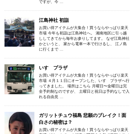
ですが、今 …
江島神社 初詣
お買い得アイテムが大集合！買うならやっぱり楽天
市場 今年も初詣は江島神社へ。 湘南地区に引っ越
ししてきてから毎年お参りしてます。 なぜ江島神社
かというと、 家から電車一本で行けるし、 江ノ島
に行くまで …
いすゞプラザ
お買い得アイテムが大集合！買うならやっぱり楽天
市場 ４月１１日にオープンした、いすゞプラザへ行
ってきました。 場所はこちら 月曜日〜金曜日は完
全予約制なのですが、 土曜日と祝日は予約なしで入
れる自由見 …
ガリットチュウ福島 悲願のブレイク！面
白さの秘密は？
お買い得アイテムが大集合！買うならやっぱり楽天