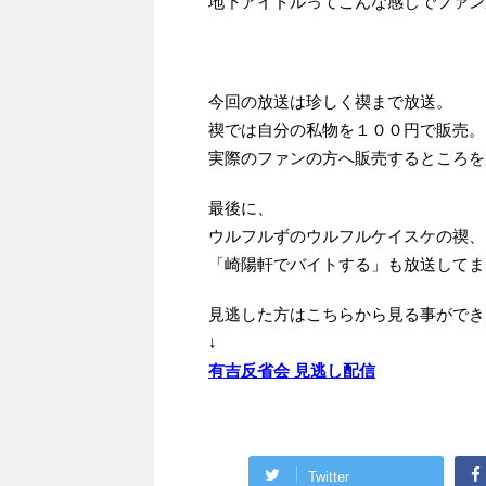
地下アイドルってこんな感じでファン
今回の放送は珍しく禊まで放送。
禊では自分の私物を１００円で販売。
実際のファンの方へ販売するところを
最後に、
ウルフルずのウルフルケイスケの禊、
「崎陽軒でバイトする」も放送してま
見逃した方はこちらから見る事ができ
↓
有吉反省会 見逃し配信
Twitter