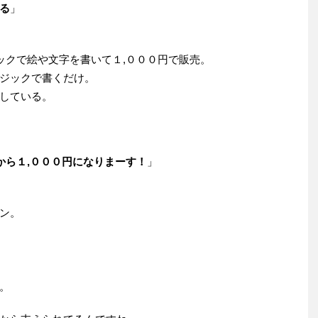
る
」
ックで絵や文字を書いて１,０００円で販売。
ジックで書くだけ。
している。
から１,０００円になりまーす！
」
ン。
。