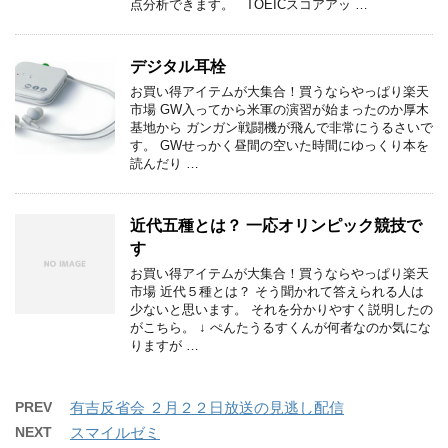
点分析できます。 TOEICスコアアッ …
デジタル耳栓
お買い得アイテムが大集合！買うならやっぱり楽天
市場 GW入ってから米軍の演習が始まったのか厚木
基地から ガンガン戦闘機が飛んで非常にうるさいで
す。 GWせっかく昼間の空いた時間にゆっくり本を
読んだり …
近代五種とは？ 一応オリンピック競技で
す
お買い得アイテムが大集合！買うならやっぱり楽天
市場 近代５種とは？ そう聞かれて答えられる人は
少ないと思います。 それを分かりやすく説明したの
がこちら。 ↓ ぺんたうるすくんが何者なのか気にな
りますが …
PREV
有吉反省会 ２月２２日放送の見逃し配信
NEXT
スマイルゼミ