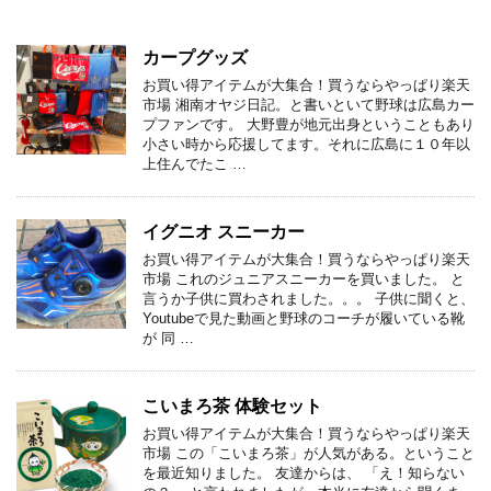
カープグッズ
お買い得アイテムが大集合！買うならやっぱり楽天
市場 湘南オヤジ日記。と書いといて野球は広島カー
プファンです。 大野豊が地元出身ということもあり
小さい時から応援してます。それに広島に１０年以
上住んでたこ …
イグニオ スニーカー
お買い得アイテムが大集合！買うならやっぱり楽天
市場 これのジュニアスニーカーを買いました。 と
言うか子供に買わされました。。。 子供に聞くと、
Youtubeで見た動画と野球のコーチが履いている靴
が 同 …
こいまろ茶 体験セット
お買い得アイテムが大集合！買うならやっぱり楽天
市場 この「こいまろ茶」が人気がある。ということ
を最近知りました。 友達からは、 「え！知らない