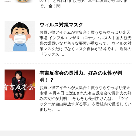
の？」 と言われましたが、本当に友達から聞くま
で、 全く聞 …
ウィルス対策マスク
お買い得アイテムが大集合！買うならやっぱり楽天
市場 インフルエンザ＆コロナウィルス＆中国人観光
客の爆買いなど色々な要素が重なって、 ウィルス対
策マスクだけでなくマスク自体が品薄です。 近所の
ドラッグス …
有吉反省会の長州力。好みの女性が判
明！？
お買い得アイテムが大集合！買うならやっぱり楽天
市場 ４月４日に放送された有吉反省会で長州力の好
みの女性が判明！ そもそも長州力さんは、 「ツイ
ッターが自由奔放すぎる事」 を番組内で反省してい
ました。 …