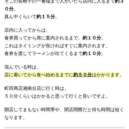
そこの長椅子の一番端まで人がいたら店内に入るまで
約３
０分
。
真ん中くらいで
約１５分
。
店内に入ってからは、
食券買ってから席に案内されるまで、
約１０分
。
これはタイミングが良ければすぐに案内されます。
食券を渡してラーメンが出てくるまで
約１０分
。
混んでいる時は、
店に着いてから食べ始めるまでに
約５０分
はかかります
。
町田商店湘南台店に行く時は、
５０分くらいはかかると思って行くと良いですよ。
開店してまもない時間帯や、閉店間際だと待ち時間は短く
なります。