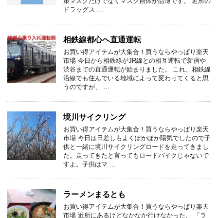
策マスクだけでなくマスク自体が品薄です。 近所の
ドラッグス …
相鉄線都心へ直通運転
お買い得アイテムが大集合！買うならやっぱり楽天
市場 今日から相鉄線がJR線との相互運転で新宿や
渋谷までの直通運転が始まりました。 これ、相鉄線
沿線でも住んでいる地域によって変わってくると思
うのですが、 …
境川サイクリング
お買い得アイテムが大集合！買うならやっぱり楽天
市場 今日は日差しもよくぽかぽか陽気でしたので子
供と一緒に境川サイクリングロードを走ってきまし
た。走ってきたと言ってもロードバイクじゃないで
すよ。子供はマ …
ラーメンまるとも
お買い得アイテムが大集合！買うならやっぱり楽天
市場 近所にあるけどなかなか行けなかった、 「ラ