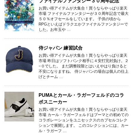
ファイナルファンタジー３０周年記念
お買い得アイテムが大集合！買うならやっぱり楽天
市場 ファイナルファンタジーが３０周年記念で最大
５０％オフセールをしています。 子供の頃から
RPGといえばドラクエかファイナルファンタジーで
した。お年玉や …
侍ジャパン 練習試合
お買い得アイテムが大集合！買うならやっぱり楽天
市場 昨日はソフトバンク相手に４安打完封負け。２
−０でした。 まだ調整段階とはいえやはり負けると
不安になりますね。 侍ジャパンの場合は個人の仕上
げとチーム …
PUMAとカール・ラガーフェルドのコラ
ボスニーカー
お買い得アイテムが大集合！買うならやっぱり楽天
市場 カール・ラガーフェルドはプーマとの初めての
コラボレーションをユニセックスのカプセルコレク
ションで展開します。 このコレクションには、カー
ル・ラガーフ …