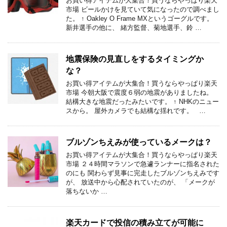
お買い得アイテムが大集合！買うならやっぱり楽天
市場 ビールかけを見ていて気になったので調べまし
た。 ↑ Oakley O Frame MXというゴーグルです。
新井選手の他に、 緒方監督、菊地選手、鈴 …
地震保険の見直しをするタイミングか
な？
お買い得アイテムが大集合！買うならやっぱり楽天
市場 今朝大阪で震度６弱の地震がありましたね。
結構大きな地震だったみたいです。 ↑ NHKのニュー
スから。 屋外カメラでも結構な揺れです。 …
ブルゾンちえみが使っているメークは？
お買い得アイテムが大集合！買うならやっぱり楽天
市場 ２４時間マラソンで急遽ランナーに指名された
のにも 関わらず見事に完走したブルゾンちえみです
が、 放送中から心配されていたのが、 「メークが
落ちないか …
楽天カードで投信の積み立てが可能に